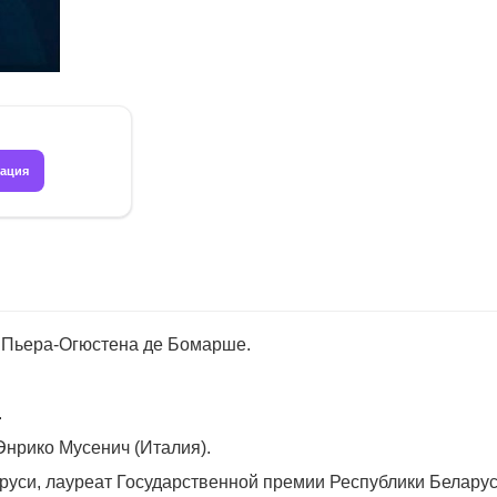
рация
 Пьера-Огюстена де Бомарше.
.
нрико Мусенич (Италия).
уси, лауреат Государственной премии Республики Белару