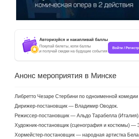
Авторизуйся и накапливай баллы
Покупай билеты, копи баллы
Войти / Регист
и получай скидки на будущие события
Анонс мероприятия в Минске
Либретто Чезаре Стербини по одноименной комедии
Дирижер-постановщик — Владимир Оводок.
Режиссер-постановщик — Альдо Тарабелла (Италия)
Художник-постановщик (сценография и костюмы) — Э
Хормейстер-постановщик — народная артистка Белар