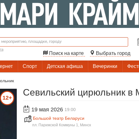
та
Поиск на карте
Выбрать город
тернет
Спорт
Детская афиша
Вечеринки
Фест
юльник
Севильский цирюльник в 
12+
19 мая 2026
19:00
Большой театр Беларуси
пл. Парижской Коммуны 1, Минск