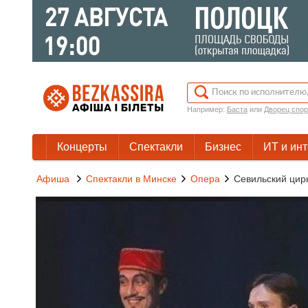
Например:
Баста
или
Дворец спор
Концерты
Спектакли
Бизнес
ИТ и ин
Афиша
Спектакли в Минске
Опера
Севильский цир