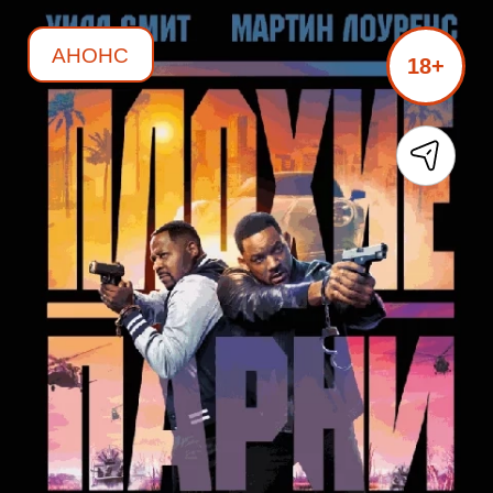
АНОНС
18+