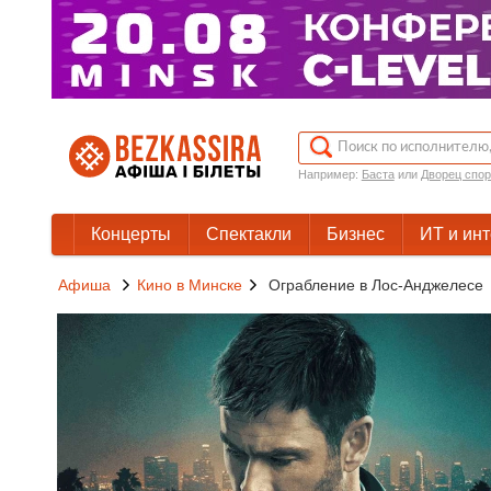
Например:
Баста
или
Дворец спор
Концерты
Спектакли
Бизнес
ИТ и ин
Афиша
Кино в Минске
Ограбление в Лос-Анджелесе