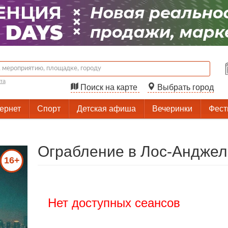
та
Поиск на карте
Выбрать город
тернет
Спорт
Детская афиша
Вечеринки
Фест
Ограбление в Лос-Анджел
16+
Нет доступных сеансов