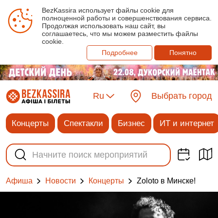
BezKassira использует файлы cookie для
полноценной работы и совершенствования сервиса.
Продолжая использовать наш сайт, вы
соглашаетесь, что мы можем разместить файлы
cookie.
Подробнее
Понятно
Ru
Выбрать город
Концерты
Спектакли
Бизнес
ИТ и интернет
Афиша
Новости
Концерты
Zoloto в Минске!