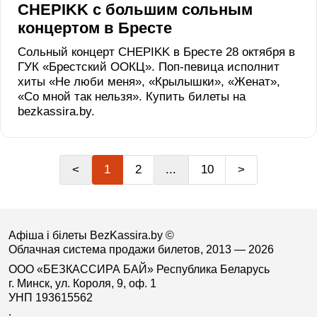
CHEPIKK с большим сольным
концертом в Бресте
Сольный концерт CHEPIKK в Бресте 28 октября в
ГУК «Брестский ООКЦ». Поп-певица исполнит
хиты «Не люби меня», «Крылышки», «Женат»,
«Со мной так нельзя». Купить билеты на
bezkassira.by.
<
1
2
...
10
>
Афіша і білеты BezKassira.by
©
Облачная система продажи билетов, 2013 — 2026
ООО «БЕЗКАССИРА БАЙ» Республика Беларусь
г. Минск, ул. Короля, 9, оф. 1
УНП 193615562
.