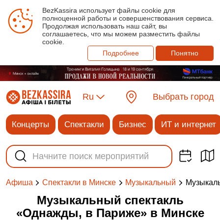
BezKassira использует файлы cookie для
полноценной работы и совершенствования сервиса.
Продолжая использовать наш сайт, вы
соглашаетесь, что мы можем разместить файлы
cookie.
Подробнее
Понятно
Ru
Выбрать город
Концерты
Спектакли
Бизнес
ИТ и интернет
Музыкаль
Афиша
Спектакли в Минске
Музыкальный
Музыкальный спектакль
«Однажды, в Париже» в Минске