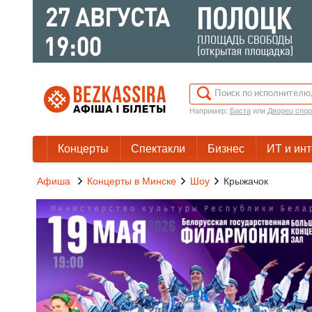
Например:
Баста
или
Дворец спор
Концерты
Спектакли
Бизнес
ИТ и ин
Афиша
Концерты в Минске
Шоу
Крыжачок