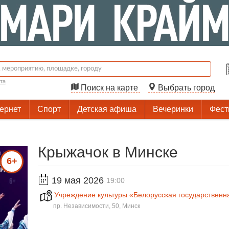
та
Поиск на карте
Выбрать город
тернет
Спорт
Детская афиша
Вечеринки
Фест
Крыжачок в Минске
6+
19 мая 2026
19:00
Учреждение культуры «Белорусская государствен
пр. Независимости, 50, Минск