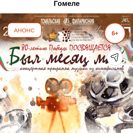
Гомеле
АНОНС
6+