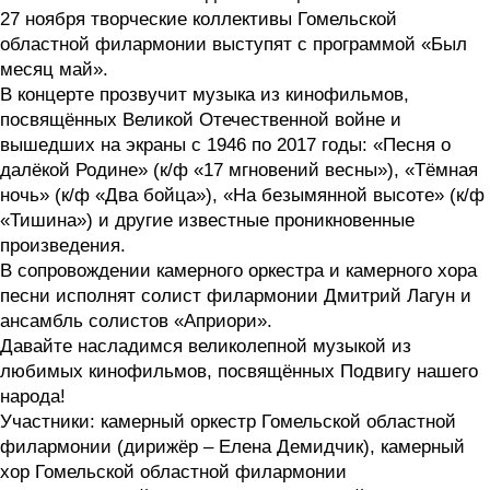
27 ноября творческие коллективы Гомельской
областной филармонии выступят с программой «Был
месяц май».
В концерте прозвучит музыка из кинофильмов,
посвящённых Великой Отечественной войне и
вышедших на экраны с 1946 по 2017 годы: «Песня о
далёкой Родине» (к/ф «17 мгновений весны»), «Тёмная
ночь» (к/ф «Два бойца»), «На безымянной высоте» (к/ф
«Тишина») и другие известные проникновенные
произведения.
В сопровождении камерного оркестра и камерного хора
песни исполнят солист филармонии Дмитрий Лагун и
ансамбль солистов «Априори».
Давайте насладимся великолепной музыкой из
любимых кинофильмов, посвящённых Подвигу нашего
народа!
Участники: камерный оркестр Гомельской областной
филармонии (дирижёр – Елена Демидчик), камерный
хор Гомельской областной филармонии