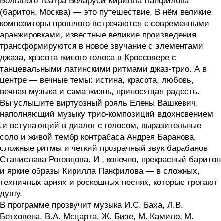
Большого театра Беларуси Кирилла Панфилова
(баритон, Москва) — это путешествие. В нём великие
композиторы прошлого встречаются с современными
аранжировками, известные великие произведения
трансформируются в новое звучание с элементами
джаза, красота живого голоса в Кроссовере с
танцевальными латинскими ритмами джаз-трио. А в
центре — вечные темы: истина, красота, любовь,
вечная музыка и сама жизнь, приносящая радость.
Вы услышите виртуозный рояль Елены Вашкевич,
наполняющий музыку трио-композиций вдохновением
,и вступающий в диалог с голосом, выразительные
соло и живой тембр контрабаса Андрея Баранова,
сложные ритмы и четкий прозрачный звук барабанов
Станислава Роговцова. И , конечно, прекрасный баритон
и яркие образы Кирилла Панфилова — в сложных,
техничных ариях и роскошных песнях, которые трогают
душу.
В программе прозвучит музыка И.С. Баха, Л.В.
Бетховена, В.А. Моцарта, Ж. Бизе, М. Камило, М.