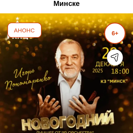
Минске
АНОНС
6+