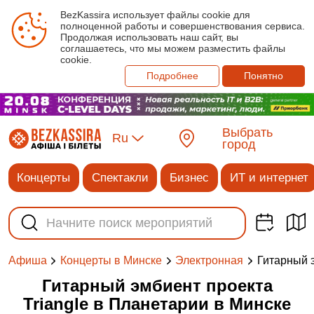
BezKassira использует файлы cookie для
полноценной работы и совершенствования сервиса.
Продолжая использовать наш сайт, вы
соглашаетесь, что мы можем разместить файлы
cookie.
Подробнее
Понятно
Выбрать
Ru
город
Концерты
Спектакли
Бизнес
ИТ и интернет
Гитарный э
Афиша
Концерты в Минске
Электронная
Гитарный эмбиент проекта
Triangle в Планетарии в Минске