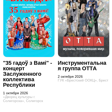
"35 гадоў з Вамі" -
Инструментальна
концерт
я группа OTTА
Заслуженного
2 октября 2026
коллектива
ГУК «Брестский ООКЦ», Брест
Республики
1 октября 2026
«Дворец культуры г.
Солигорска», Солигорск