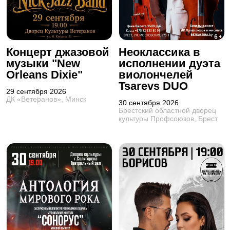
Концерт джазовой
Неоклассика в
музыки "New
исполнении дуэта
Orleans Dixie"
виолончелей
Tsarevs DUO
29 сентября 2026
ДК «Ветеранов», Минск
30 сентября 2026
Брестский областной дворец
культуры Профсоюзов, Брест