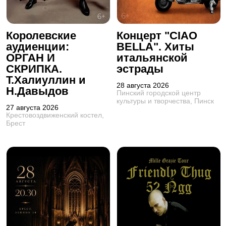
Королевские
Концерт "CIAO
аудиенции:
BELLA". Хиты
ОРГАН И
итальянской
СКРИПКА.
эстрады
Т.Халиуллин и
28 августа 2026
Н.Давыдов
Пинский городской центр
культуры и творчества, Пинск
27 августа 2026
Крестовоздвиженский костел,
Брест