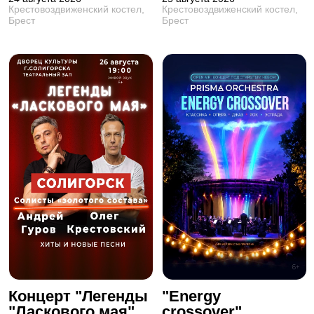
Крестовоздвиженский костел,
Крестовоздвиженский костел,
Брест
Брест
Концерт "Легенды
"Energy
"Ласкового мая"
crossover".