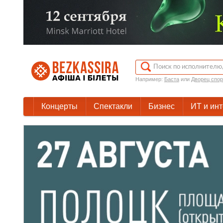
Например:
Баста
или
Дворец спор
Концерты
Спектакли
Бизнес
ИТ и ин