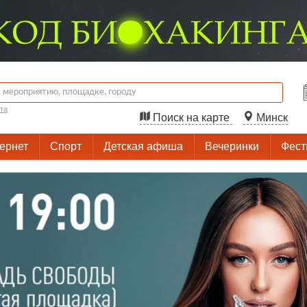
та
Поиск на карте
Минск
тернет
Спорт
Детская афиша
Вечеринки
Фест