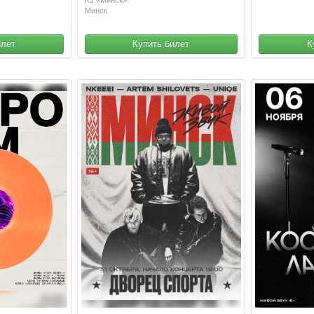
Минск
илет
Купить билет
К