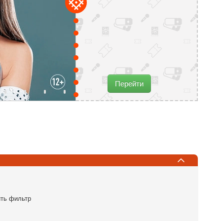
16 августа
Центральный Ботанический
Сад НАН Беларуси
ул. Сурганова 2в
Купить билет
ть фильтр