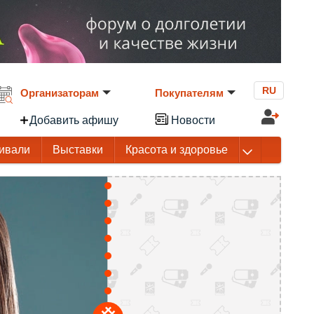
RU
Организаторам
Покупателям
Добавить афишу
Новости
ивали
Выставки
Красота и здоровье
Город профессий Букидс