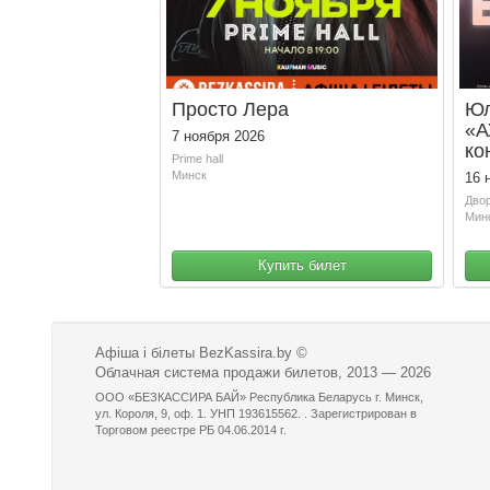
Просто Лера
Юл
«А
7 ноября 2026
ко
Prime hall
Минск
16 
Дво
Мин
Купить билет
Афіша і білеты BezKassira.by
©
Облачная система продажи билетов, 2013 — 2026
ООО «БЕЗКАССИРА БАЙ» Республика Беларусь г. Минск,
ул. Короля, 9, оф. 1. УНП 193615562. . Зарегистрирован в
Торговом реестре РБ 04.06.2014 г.