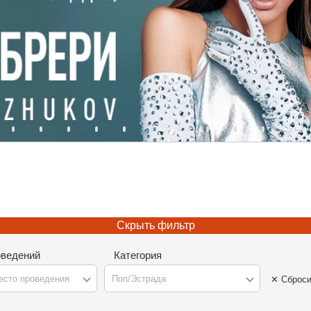
Скрыть фильтр
оведений
Категория
есто проведения
Поп/Эстрада
✕ Сброси