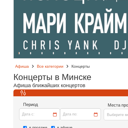
Афиша
Все категории
Концерты
Концерты в Минске
Афиша ближайших концертов
Период
Места пр
Дата c:
Дата по:
Выберите м
в продаже
в афише