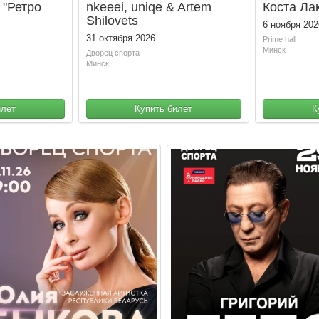
 "Ретро
nkeeei, uniqe & Artem
Коста Ла
Shilovets
6 ноября 202
31 октября 2026
Prime hall
Минск
Дворец спорта
Минск
илет
Купить билет
К