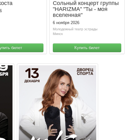
коста
Сольный концерт группы
"HARIZMA" "Ты - моя
6
вселенная"
6 ноября 2026
Молодежный театр эстрады
Минск
упить билет
Купить билет