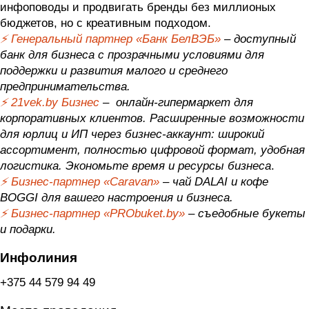
инфоповоды и продвигать бренды без миллионых
бюджетов, но с креативным подходом.
⚡️
Генеральный партнер «Банк БелВЭБ»
–
доступный
банк для бизнеса с прозрачными условиями для
поддержки и развития малого и среднего
предпринимательства.
⚡️
21vek.by Бизнес
–
онлайн-гипермаркет для
корпоративных клиентов. Расширенные возможности
для юрлиц и ИП через бизнес-аккаунт: широкий
ассортимент, полностью цифровой формат, удобная
логистика. Экономьте время и ресурсы бизнеса
.
⚡️
Бизнес-партнер «Caravan»
– чай DALAI и кофе
BOGGI для вашего настроения и бизнеса.
⚡️
Бизнес-партнер «PRObuket.by»
–
съедобные букеты
и подарки.
Инфолиния
+375 44 579 94 49