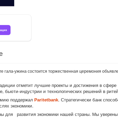
рация
е
те гала-ужина состоится торжественная церемония объяв
адиции отметит лучшие проекты и достижения в сфере
e, бьюти-индустрии и технологических решений в рите
ремию поддержал
Paritetbank
. Стратегически банк спосо
слях экономики.
ны для
развития экономики нашей страны. Мы уверены,