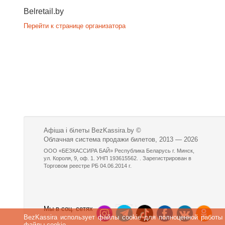
Belretail.by
Перейти к странице организатора
Афіша і білеты BezKassira.by
©
Облачная система продажи билетов, 2013 — 2026
ООО «БЕЗКАССИРА БАЙ» Республика Беларусь г. Минск,
ул. Короля, 9, оф. 1. УНП 193615562. . Зарегистрирован в
Торговом реестре РБ 04.06.2014 г.
Мы в соц. сетях
BezKassira использует файлы cookie для полноценной работы
файлы cookie.