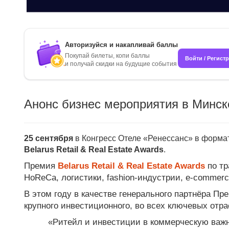
Авторизуйся и накапливай баллы
Покупай билеты, копи баллы
Войти / Регист
и получай скидки на будущие события
Анонс бизнес мероприятия в Минск
25 сентября
в Конгресс Отеле «Ренессанс» в форма
Belarus Retail & Real Estate Awards
.
Премия
Belarus Retail & Real Estate Awards
по тр
HoReCa, логистики,
fashion-индустрии
,
e-commerc
В этом году в качестве генерального партнёра П
крупного инвестиционного, во всех ключевых отра
«Ритейл и инвестиции в коммерческую важ