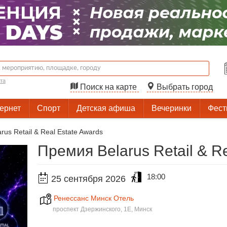
та
Поиск на карте
Выбрать город
тернет
Спорт
Детская афиша
Вечеринки
Фест
rus Retail & Real Estate Awards
Премия Belarus Retail & R
18:00
25 сентября 2026
Ренессанс Минск Отель
проспект Дзержинского, 1Е, Минск