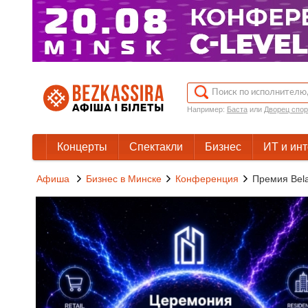
Например:
Баста
или
Дворец спор
Концерты
Спектакли
Бизнес
ИТ и ин
Афиша
Бизнес в Минске
Конференция
Премия Bela