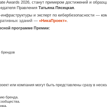
state Awards 2026, станут примером достижений и образ
седателя Правления
Татьяна Пясецкая
.
инфраструктуры и эксперт по кибербезопасности —
ко
тративных зданий
—
«НикаПроект»
.
рсной программе Премии:
и брендов
роект или компания могут быть представлены сразу в неско
цию бренда.
сообщества.
нка.