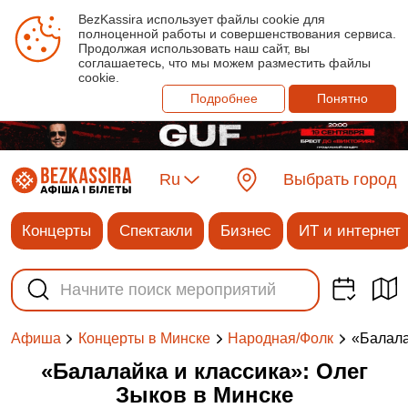
BezKassira использует файлы cookie для
полноценной работы и совершенствования сервиса.
Продолжая использовать наш сайт, вы
соглашаетесь, что мы можем разместить файлы
cookie.
Подробнее
Понятно
Ru
Выбрать город
Концерты
Спектакли
Бизнес
ИТ и интернет
«Балала
Афиша
Концерты в Минске
Народная/Фолк
«Балалайка и классика»: Олег
Зыков в Минске