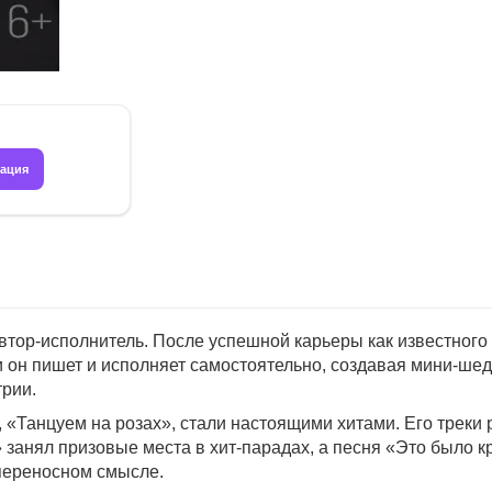
рация
втор-исполнитель. После успешной карьеры как известног
и он пишет и исполняет самостоятельно, создавая мини-шед
трии.
 «Танцуем на розах», стали настоящими хитами. Его треки 
 занял призовые места в хит-парадах, а песня «Это было 
 переносном смысле.