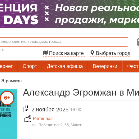
та
Поиск на карте
Выбрать город
тернет
Спорт
Детская афиша
Вечеринки
Фест
 Эгромжан
Александр Эгромжан в Ми
6+
2 ноября 2025
19:00
Prime hall
пр. Победителей, 65, Минск