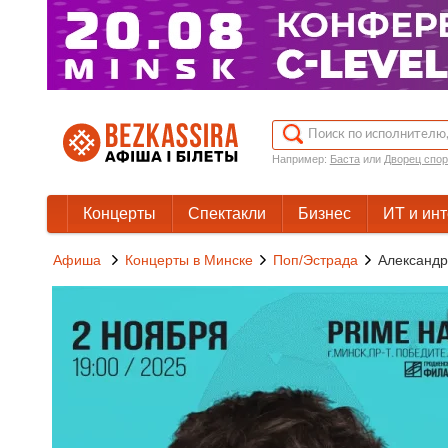
Например:
Баста
или
Дворец спор
Концерты
Спектакли
Бизнес
ИТ и ин
Афиша
Концерты в Минске
Поп/Эстрада
Александр