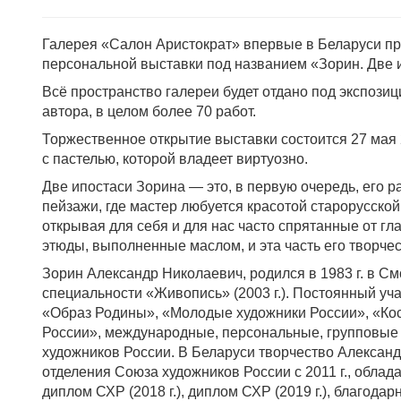
Галерея «Салон Аристократ» впервые в Беларуси пр
персональной выставки под названием «Зорин. Две 
Всё пространство галереи будет отдано под экспози
автора, в целом более 70 работ.
Торжественное открытие выставки состоится 27 мая 
с пастелью, которой владеет виртуозно.
Две ипостаси Зорина — это, в первую очередь, его 
пейзажи, где мастер любуется красотой старорусской
открывая для себя и для нас часто спрятанные от гл
этюды, выполненные маслом, и эта часть его творче
Зорин Александр Николаевич, родился в 1983 г. в См
специальности «Живопись» (2003 г.). Постоянный уч
«Образ Родины», «Молодые художники России», «Ко
России», международные, персональные, групповые 
художников России. В Беларуси творчество Александ
отделения Союза художников России с 2011 г., облада
диплом СХР (2018 г.), диплом СХР (2019 г.), благода