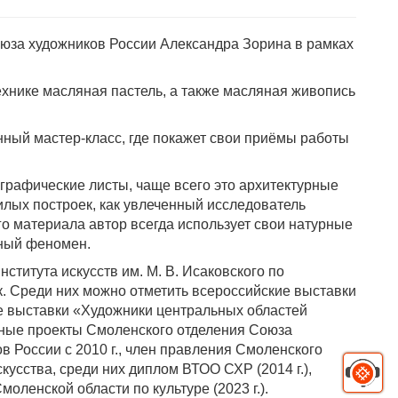
оюза художников России Александра Зорина в рамках
ехнике масляная пастель, а также масляная живопись
нный мастер-класс, где покажет свои приёмы работы
графические листы, чаще всего это архитектурные
илых построек, как увлеченный исследователь
ого материала автор всегда использует свои натурные
тный феномен.
ститута искусств им. М. В. Исаковского по
к. Среди них можно отметить всероссийские выставки
е выставки «Художники центральных областей
чные проекты Смоленского отделения Союза
 России с 2010 г., член правления Смоленского
кусства, среди них диплом ВТОО СХР (2014 г.),
моленской области по культуре (2023 г.).