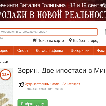
та
Поиск на карте
Выбрать город
тернет
Спорт
Детская афиша
Вечеринки
Фест
стаси
Зорин. Две ипостаси в Ми
12+
Художественный салон Аристократ
Логойский тракт, 10/2, Минск
Выбрать дату