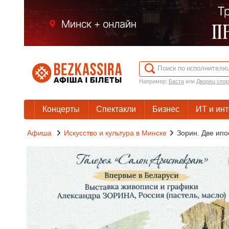
Например:
Баста
или
Дворец спор
Концерты
Спектакли
Бизнес
ИТ и ин
Афиша
Искусство и культура в Минске
Зорин. Две ипо