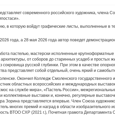
едставляет современного российского художника, члена С
ипостаси».
цию, в которую войдут графические листы, выполненные в т
2026 года, а 28 мая 2026 года автор поведет демонстрацио
работа пастелью, мастерски исполненные крупноформатные 
 архитектуры, от соборов до старинных усадеб и простых ж
аз сокровища русской глубинки. При этом в качестве опорн
ства представляет собой отдельный, очень яркий и самобы
оленске. Окончил Колледж Смоленского государственного ин
астник областных всероссийских и международных выставо
смос на службе мира», «Пастель России», межрегиональны
и коллективные выставки и, конечно, регулярные выставо
ра Зорина представляется впервые. Член Союза художников
тель многих премий и наград в области изобразительного ис
рность ВТОО СХР (2021 г.), Почетная грамота Департамента С