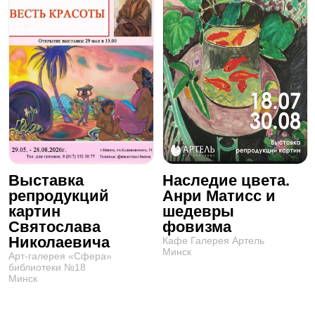
Выставка
Наследие цвета.
репродукций
Анри Матисс и
картин
шедевры
Святослава
фовизма
Николаевича
Кафе Галерея Артель
Минск
Арт-галерея «Сфера»
библиотеки №18
Минск