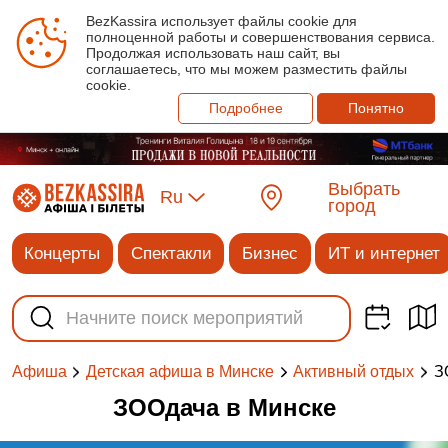
BezKassira использует файлы cookie для
полноценной работы и совершенствования сервиса.
Продолжая использовать наш сайт, вы
соглашаетесь, что мы можем разместить файлы
cookie.
Подробнее
Понятно
Выбрать
Ru
город
Концерты
Спектакли
Бизнес
ИТ и интернет
З
Афиша
Детская афиша в Минске
Активный отдых
ЗООдача в Минске