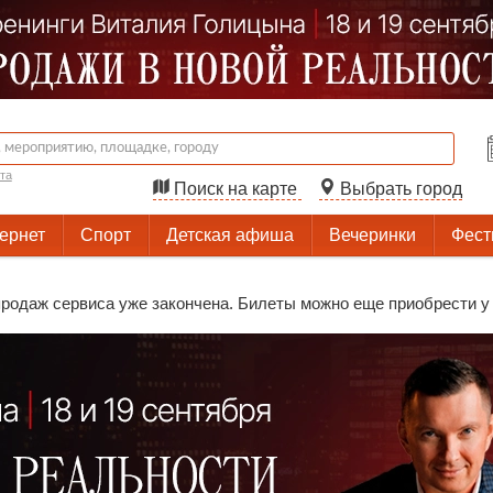
та
Поиск на карте
Выбрать город
тернет
Спорт
Детская афиша
Вечеринки
Фест
родаж сервиса уже закончена. Билеты можно еще приобрести у 