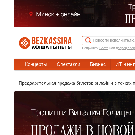
Например:
Баста
или
Дворец спор
Концерты
Спектакли
Бизнес
ИТ и ин
Предварительная продажа билетов онлайн и в точках п