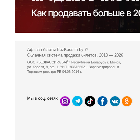
Афіша і білеты BezKassira.by
©
Облачная система продажи билетов, 2013 — 2026
ООО «БЕЗКАССИРА БАЙ» Республика Беларусь г. Минск,
ул. Короля, 9, оф. 1. УНП 193615562. . Зарегистрирован в
Торговом реестре РБ 04.06.2014 г.
Мы в соц. сетях