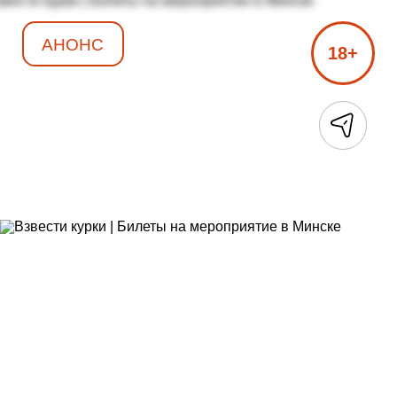
АНОНС
18+