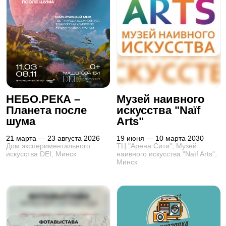
НЕБО.РЕКА –
Музей наивного
Планета после
искусства "Naïf
шума
Arts"
21 марта — 23 августа 2026
19 июня — 10 марта 2030
Дом экспериментального
ТЦ "Арена Сити", Музей
искусства DEI, Минск
наивного искусства "Naïf Arts",
Минск