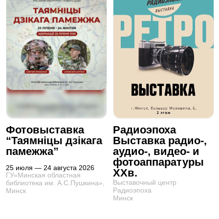
Фотовыставка
Радиоэпоха
“Таямніцы дзікага
Выставка радио-,
памежжа”
аудио-, видео- и
фотоаппаратуры
25 июля — 24 августа 2026
XXв.
ГУ«Минская областная
Выставочный центр
библиотека им. А.С.Пушкина»,
Радиоэпоха
Минск
Минск