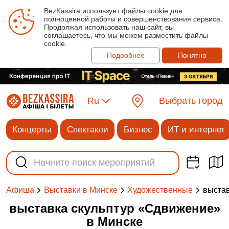
BezKassira использует файлы cookie для
полноценной работы и совершенствования сервиса.
Продолжая использовать наш сайт, вы
соглашаетесь, что мы можем разместить файлы
cookie.
Подробнее
Понятно
Ru
Выбрать город
Концерты
Спектакли
Бизнес
ИТ и интернет
выстав
Афиша
Выставки в Минске
Художественные
выставка скульптур «Сдвижение»
в Минске