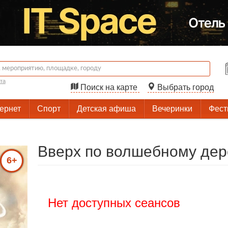
та
Поиск на карте
Выбрать город
тернет
Спорт
Детская афиша
Вечеринки
Фест
Вверх по волшебному дер
6+
Нет доступных сеансов