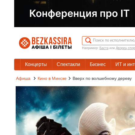
Например:
Баста
или
Дворец спор
Концерты
Спектакли
Бизнес
ИТ и ин
Афиша
Кино в Минске
Вверх по волшебному дереву