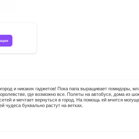
рация
огород и никаких гаджетов! Пока папа выращивает помидоры, мл
оролевстве, где возможно все. Полеты на автобусе, дома из ш
сетей и мечтает вернуться в город. На помощь ей мчится могущ
ей чудеса буквально растут на ветках.