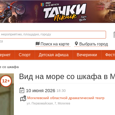
та
Поиск на карте
Выбрать город
тернет
Спорт
Детская афиша
Вечеринки
Фест
е со шкафа
Вид на море со шкафа в 
12+
10 июня 2026
18:30
Могилевский областной драматический театр
ул. Первомайская, 7, Могилев