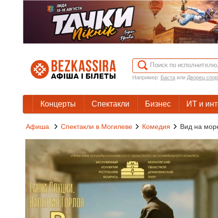
Например:
Баста
или
Дворец спор
Концерты
Спектакли
Бизнес
ИТ и ин
Афиша
Спектакли в Могилеве
Комедия
Вид на мор