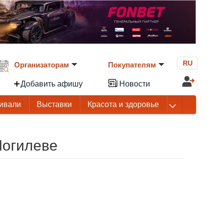
RU
Организаторам
Покупателям
Добавить афишу
Новости
ивали
Выставки
Красота и здоровье
Могилеве