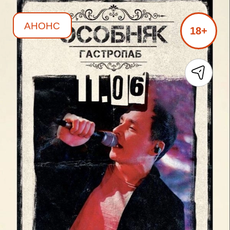
АНОНС
18+