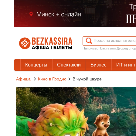
Например:
Баста
или
Дворец спор
Концерты
Спектакли
Бизнес
ИТ и ин
Афиша
Кино в Гродно
В чужой шкуре