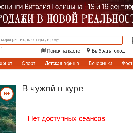
та
Поиск на карте
Выбрать город
тернет
Спорт
Детская афиша
Вечеринки
Фест
В чужой шкуре
6+
Нет доступных сеансов