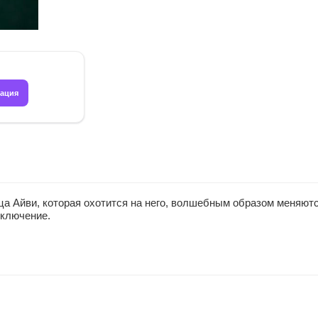
рация
а Айви, которая охотится на него, волшебным образом меняются
иключение.