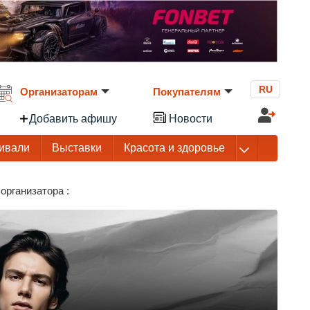
RU
Организаторам
Покупателям
Добавить афишу
Новости
ивали
Выставки
Красота и здоровье
организатора :