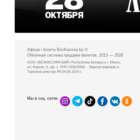
Афіша і білеты BezKassira.by
©
Облачная система продажи билетов, 2013 — 2026
ООО «БЕЗКАССИРА БАЙ» Республика Беларусь г. Минск,
ул. Короля, 9, оф. 1. УНП 193615562. . Зарегистрирован в
Торговом реестре РБ 04.06.2014 г.
Мы в соц. сетях