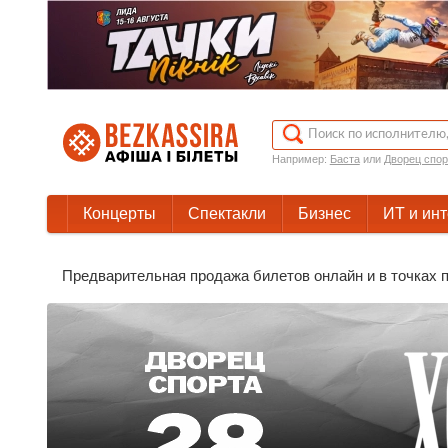
Например:
Баста
или
Дворец спор
Концерты
Спектакли
Бизнес
ИТ и ин
Предварительная продажа билетов онлайн и в точках п