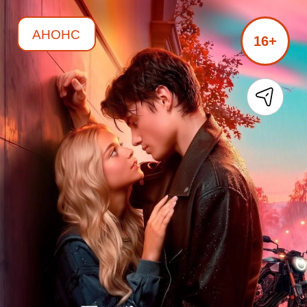
АНОНС
16+