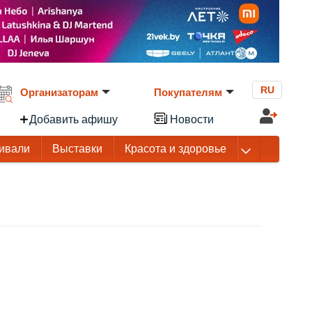
RU
Организаторам
Покупателям
Добавить афишу
Новости
ивали
Выставки
Красота и здоровье