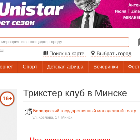
та
Поиск на карте
Выбрать город
тернет
Спорт
Детская афиша
Вечеринки
Фест
Трикстер клуб в Минске
16+
Белорусский государственный молодежный театр
ул. Козлова, 17, Минск