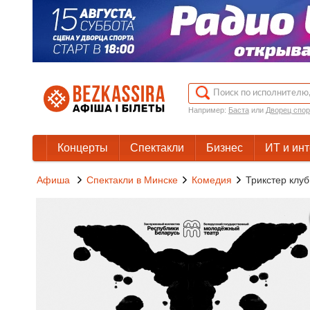
Например:
Баста
или
Дворец спор
Концерты
Спектакли
Бизнес
ИТ и ин
Афиша
Спектакли в Минске
Комедия
Трикстер клуб