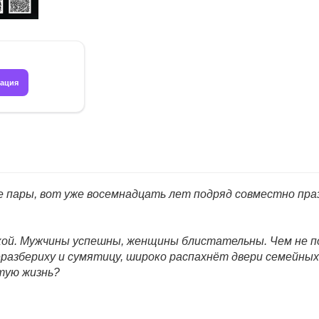
рация
кие пары, вот уже восемнадцать лет подряд совместно пр
покой. Мужчины успешны, женщины блистательны. Чем не
еразбериху и сумятицу, широко распахнёт двери семейны
тую жизнь?