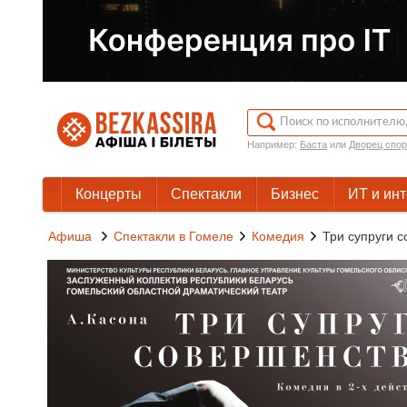
Например:
Баста
или
Дворец спор
Концерты
Спектакли
Бизнес
ИТ и ин
Афиша
Спектакли в Гомеле
Комедия
Три супруги 