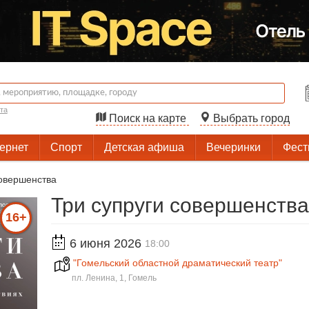
та
Поиск на карте
Выбрать город
тернет
Спорт
Детская афиша
Вечеринки
Фест
совершенства
Три супруги совершенства
16+
6 июня 2026
18:00
"Гомельский областной драматический театр"
пл. Ленина, 1, Гомель