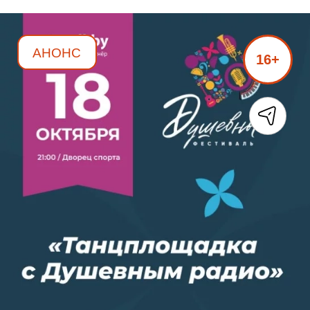
АНОНС
16+