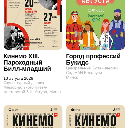
Кинемо XIII.
Город профессий
Пароходный
Букидс
Билл-младший
Центральный Ботанический
Сад НАН Беларуси
Минск
13 августа 2026
Скульптурный дворик
Мемориального музея-
мастерской З.И. Азгура, Минск