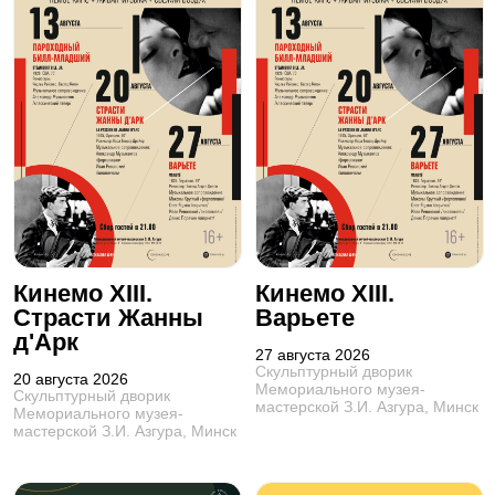
Кинемо XIII.
Кинемо XIII.
Страсти Жанны
Варьете
д'Арк
27 августа 2026
Скульптурный дворик
20 августа 2026
Мемориального музея-
Скульптурный дворик
мастерской З.И. Азгура, Минск
Мемориального музея-
мастерской З.И. Азгура, Минск