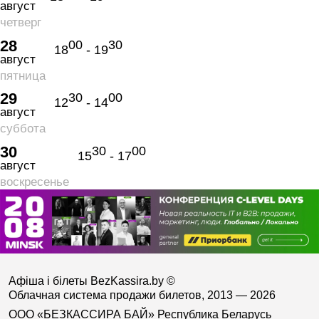
август
четверг
28
00
30
18
- 19
август
пятница
29
30
00
12
- 14
август
суббота
30
30
00
15
- 17
август
воскресенье
Афіша і білеты BezKassira.by
©
Облачная система продажи билетов, 2013 — 2026
ООО «БЕЗКАССИРА БАЙ» Республика Беларусь