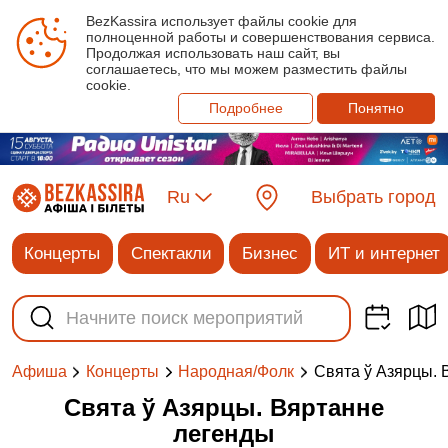
BezKassira использует файлы cookie для
полноценной работы и совершенствования сервиса.
Продолжая использовать наш сайт, вы
соглашаетесь, что мы можем разместить файлы
cookie.
Подробнее
Понятно
Ru
Выбрать город
Концерты
Спектакли
Бизнес
ИТ и интернет
Свята ў Азярцы. 
Афиша
Концерты
Народная/Фолк
Свята ў Азярцы. Вяртанне
легенды