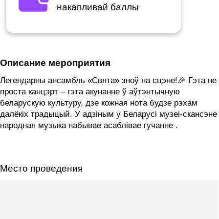
накапливай баллы
Описание мероприятия
Легендарны ансамбль «Свята» зноў на сцэне!🎉 Гэта не
проста канцэрт – гэта акунанне ў аўтэнтычную
беларускую культуру, дзе кожная нота будзе рэхам
далёкіх традыцый. У адзіным у Беларусі музеі-скансэне
народная музыка набывае асаблівае гучанне .
Место проведения