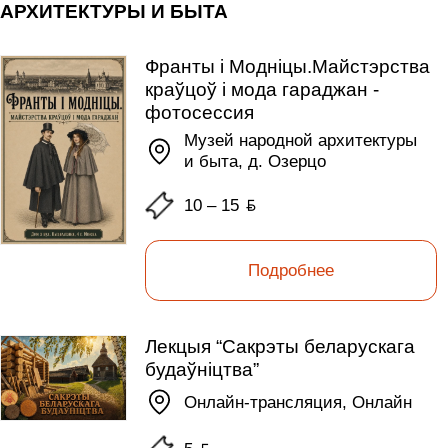
АРХИТЕКТУРЫ И БЫТА
Франты i Моднiцы.Майстэрства
краўцоў i мода гараджан -
фотосессия
Музей народной архитектуры
и быта, д. Озерцо
10 – 15
ƃ
Подробнее
Лекцыя “Сакрэты беларускага
будаўніцтва”
Онлайн-трансляция, Онлайн