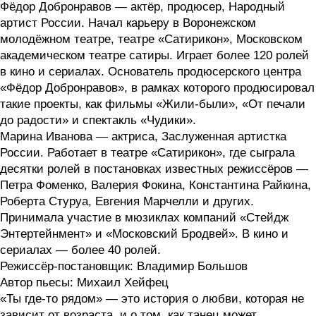
Фёдор Добронравов — актёр, продюсер, Народный
артист России. Начал карьеру в Воронежском
молодёжном театре, театре «Сатирикон», Московском
академическом театре сатиры. Играет более 120 ролей
в кино и сериалах. Основатель продюсерского центра
«Фёдор Добронравов», в рамках которого продюсировал
такие проекты, как фильмы «Жили-были», «От печали
до радости» и спектакль «Чудики».
Марина Иванова — актриса, Заслуженная артистка
России. Работает в театре «Сатирикон», где сыграла
десятки ролей в постановках известных режиссёров —
Петра Фоменко, Валерия Фокина, Константина Райкина,
Роберта Стуруа, Евгения Марчелли и других.
Принимала участие в мюзиклах компаний «Стейдж
Энтертейнмент» и «Московский Бродвей». В кино и
сериалах — более 40 ролей.
Режиссёр-постановщик: Владимир Большов
Автор пьесы: Михаил Хейфец
«Ты где-то рядом» — это история о любви, которая не
зависит от возраста, и о том, как танец может