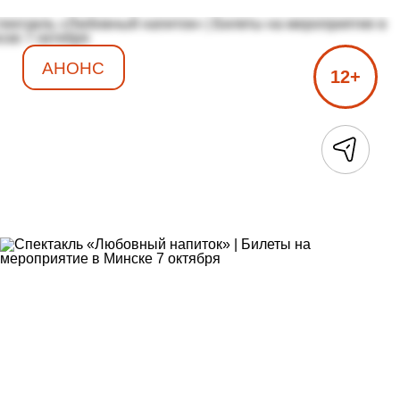
АНОНС
12+