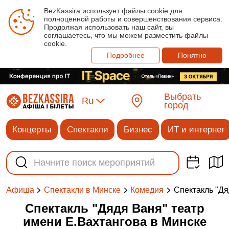
BezKassira использует файлы cookie для
полноценной работы и совершенствования сервиса.
Продолжая использовать наш сайт, вы
соглашаетесь, что мы можем разместить файлы
cookie.
Подробнее
Понятно
Выбрать
Ru
город
Концерты
Спектакли
Бизнес
ИТ и интернет
Спектакль "Дя
Афиша
Спектакли в Минске
Комедия
Спектакль "Дядя Ваня" театр
имени Е.Вахтангова в Минске