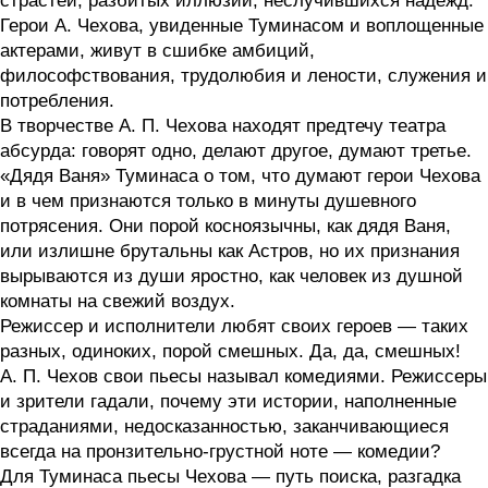
страстей, разбитых иллюзий, неслучившихся надежд.
Герои А. Чехова, увиденные Туминасом и воплощенные
актерами, живут в сшибке амбиций,
философствования, трудолюбия и лености, служения и
потребления.
В творчестве А. П. Чехова находят предтечу театра
абсурда: говорят одно, делают другое, думают третье.
«Дядя Ваня» Туминаса о том, что думают герои Чехова
и в чем признаются только в минуты душевного
потрясения. Они порой косноязычны, как дядя Ваня,
или излишне брутальны как Астров, но их признания
вырываются из души яростно, как человек из душной
комнаты на свежий воздух.
Режиссер и исполнители любят своих героев — таких
разных, одиноких, порой смешных. Да, да, смешных!
А. П. Чехов свои пьесы называл комедиями. Режиссеры
и зрители гадали, почему эти истории, наполненные
страданиями, недосказанностью, заканчивающиеся
всегда на пронзительно-грустной ноте — комедии?
Для Туминаса пьесы Чехова — путь поиска, разгадка