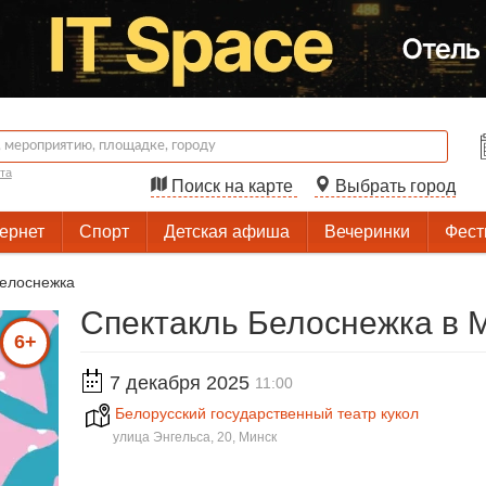
та
Поиск на карте
Выбрать город
тернет
Спорт
Детская афиша
Вечеринки
Фест
Белоснежка
Спектакль Белоснежка в 
6+
7 декабря 2025
11:00
Белорусский государственный театр кукол
улица Энгельса, 20, Минск