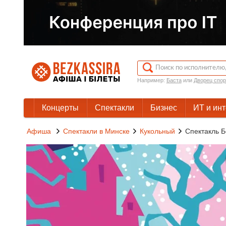
Например:
Баста
или
Дворец спор
Концерты
Спектакли
Бизнес
ИТ и ин
Афиша
Спектакли в Минске
Кукольный
Спектакль 