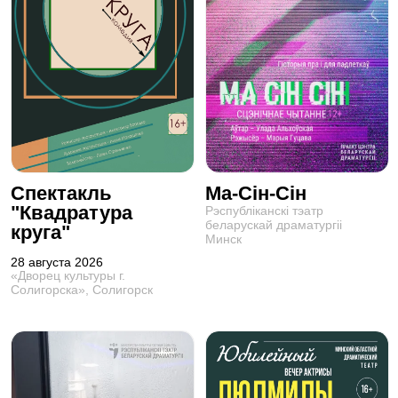
Спектакль
Ма-Сін-Сін
"Квадратура
Рэспублiканскi тэатр
беларускай драматургii
круга"
Минск
28 августа 2026
«Дворец культуры г.
Солигорска», Солигорск