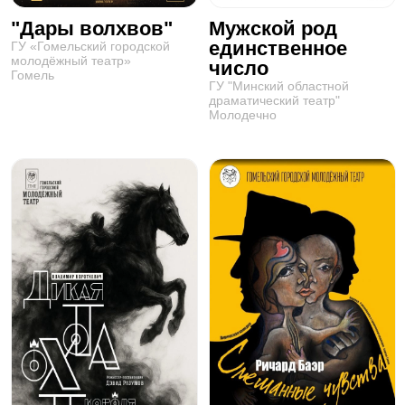
"Дары волхвов"
Мужской род
единственное
ГУ «Гомельский городской
молодёжный театр»
число
Гомель
ГУ "Минский областной
драматический театр"
Молодечно