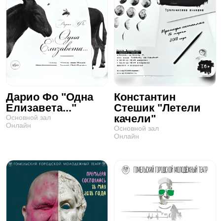
Дарио Фо "Одна
Константин
Елизавета..."
Стешик "Летели
качели"
Основной зал
Онлайн
Основной зал
Онлайн