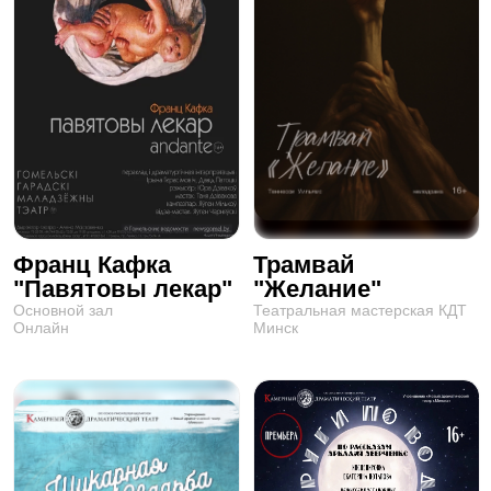
Франц Кафка
Трамвай
"Павятовы лекар"
"Желание"
Основной зал
Театральная мастерская КДТ
Онлайн
Минск