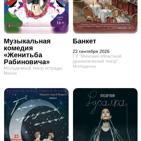
Музыкальная
Банкет
комедия
22 сентября 2026
«Женитьба
ГУ "Минский областной
Рабиновича»
драматический театр",
Молодечно
Молодежный театр эстрады
Минск