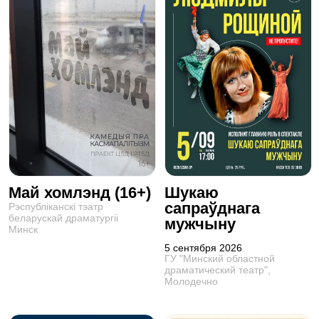
Май хомлэнд (16+)
Шукаю
сапраўднага
Рэспублiканскi тэатр
беларускай драматургii
мужчыну
Минск
5 сентября 2026
ГУ "Минский областной
драматический театр",
Молодечно