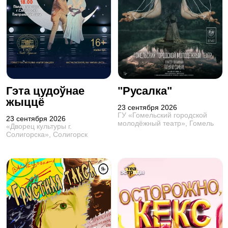
Гэта цудоўнае
"Русалка"
жыццё
23 сентября 2026
ГУ «Гомельский городской
23 сентября 2026
молодёжный театр», Гомель
«Дворец культуры г.
Солигорска», Солигорск