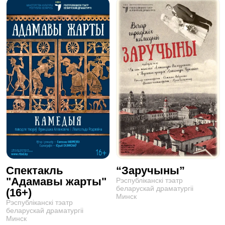
Спектакль
“Заручыны”
"Адамавы жарты"
Рэспублiканскi тэатр
беларускай драматургii
(16+)
Минск
Рэспублiканскi тэатр
беларускай драматургii
Минск