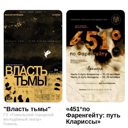
"Власть тьмы"
«451°по
Фаренгейту: путь
ГУ «Гомельский городской
молодёжный театр»
Клариссы»
Гомель