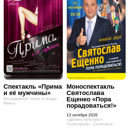
Спектакль «Прима
Моноспектакль
и её мужчины»
Святослава
Ещенко «Пора
Молодежный театр эстрады
Минск
порадоваться!»
13 октября 2026
«Дворец культуры г.
Солигорска», Солигорск