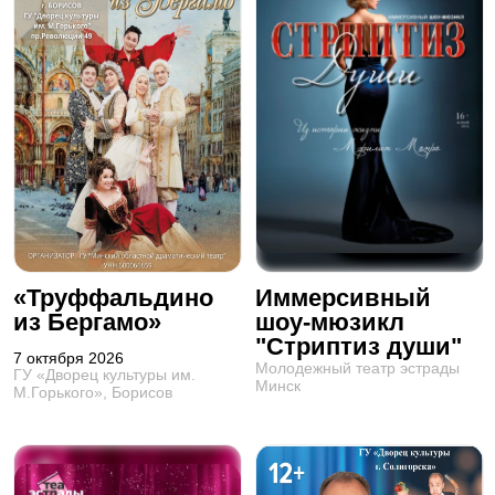
«Труффальдино
Иммерсивный
из Бергамо»
шоу-мюзикл
"Стриптиз души"
7 октября 2026
Молодежный театр эстрады
ГУ «Дворец культуры им.
Минск
М.Горького», Борисов