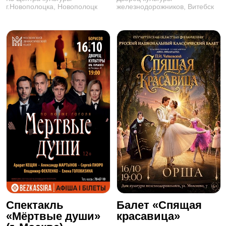
г.Новополоцка, Новополоцк
железнодорожников, Витебск
Спектакль
Балет «Спящая
«Мёртвые души»
красавица»