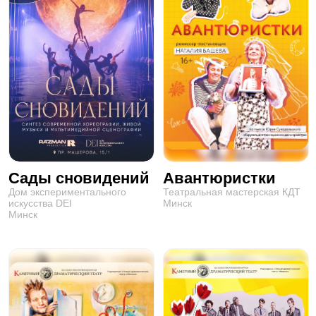
Сады сновидений
Авантюристки
Дом экспериментального
Театральная мастерская КДТ
искусства DEI
Минск
Минск