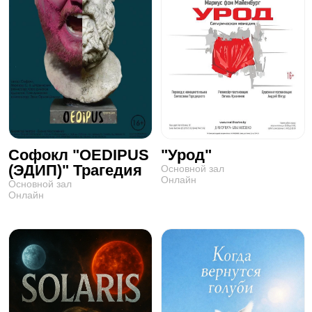
Софокл "OEDIPUS
"Урод"
(ЭДИП)" Трагедия
Основной зал
Онлайн
Основной зал
Онлайн