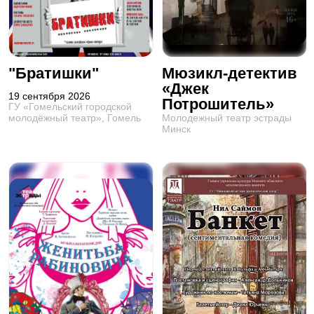
"Братишки"
Мюзикл-детектив
«Джек
19 сентября 2026
Потрошитель»
ГУ «Гомельский городской
Молодежный театр эстрады
молодёжный театр», Гомель
Минск