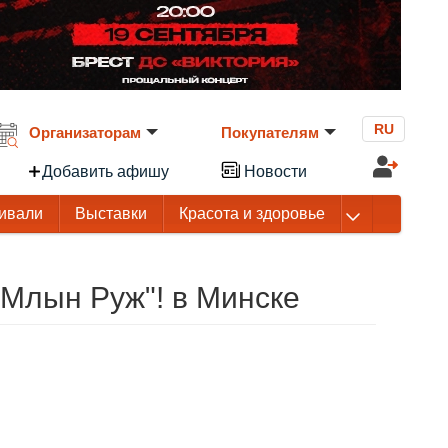
RU
Организаторам
Покупателям
Добавить афишу
Новости
ивали
Выставки
Красота и здоровье
 Млын Руж"! в Минске