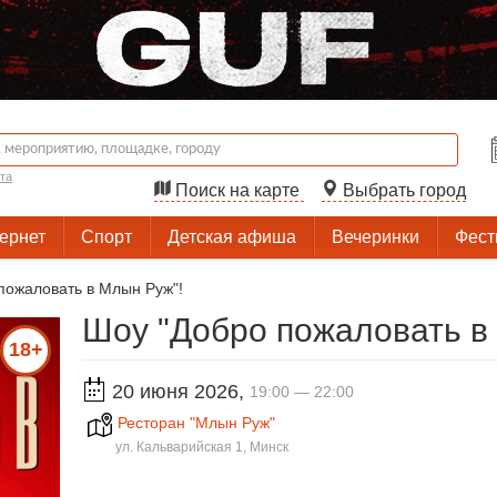
та
Поиск на карте
Выбрать город
тернет
Спорт
Детская афиша
Вечеринки
Фест
пожаловать в Млын Руж"!
Шоу "Добро пожаловать в
18+
20 июня 2026
,
19:00 — 22:00
Ресторан "Млын Руж"
ул. Кальварийская 1, Минск