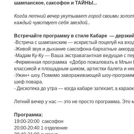
шампанское, саксофон и ТАЙНЫ...
Когда летний вечер укутывает город своими золот
каждый чувствует себя звездой..
Встречайте программу в стиле Кабаре — дерзки
-Встреча с шампанским — искристый поцелуй на вход
-Живой звук и дыхание саксофона-бархатные аккорды
-Мадам Ку-Ку — Ваша экстравагантная ведущая с перья
-Фирменная программа «Добро пожаловать в Млын Ру
классикой и площадным шиком, артистки балета и не
-Ужин+ шоу. Помимо завораживающей шоу-программы
шеф повара.
- Дискотека до утра — когда кабаре затихает, а кара
Летний вечер у нас — это не просто программа. Это 
Программа:
19:00-20:00 саксофон
20:00-20:40 1 отделение