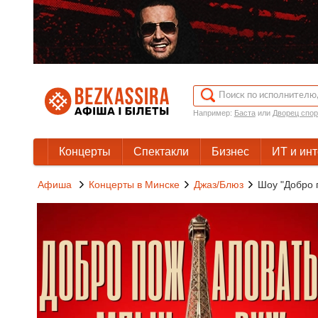
Например:
Баста
или
Дворец спор
Концерты
Спектакли
Бизнес
ИТ и ин
Афиша
Концерты в Минске
Джаз/Блюз
Шоу "Добро 