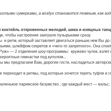
истыми сумерками, а воздух становится томным, как взд
й коктейль откровенных мелодий, шика и изящных тан
е, чтобы настроение заиграло пузырьками сразу.
 и ритм, который заставляет двигаться раньше,чем Вы до 
ми, шлейфом секретов и «чего-то запретного». Она споет с 
ж» — 2 отделения шоу-программы: кружево чулок, взлет 
вероятные гимнастки под куполом...
 мы предлагаем Вам, дорогие гости, насладиться авторск
оке переходит в ритмы, под которые хочется терять туфли и 
маленькое парижское безумство , где каждый жест — вальс, 