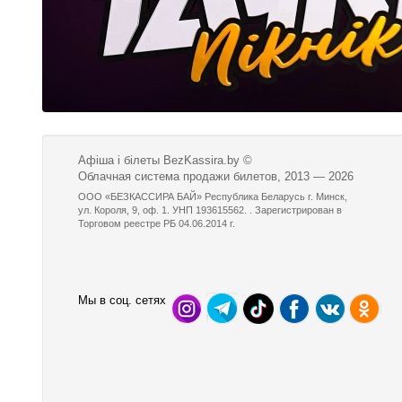
Афіша і білеты BezKassira.by
©
Облачная система продажи билетов, 2013 — 2026
ООО «БЕЗКАССИРА БАЙ» Республика Беларусь г. Минск,
ул. Короля, 9, оф. 1. УНП 193615562. . Зарегистрирован в
Торговом реестре РБ 04.06.2014 г.
Мы в соц. сетях