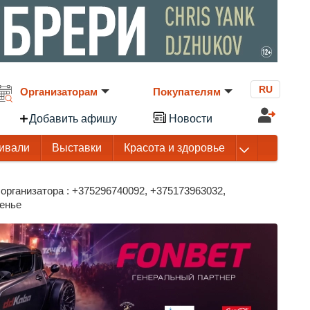
RU
Организаторам
Покупателям
Добавить афишу
Новости
ивали
Выставки
Красота и здоровье
организатора : +375296740092, +375173963032,
сенье