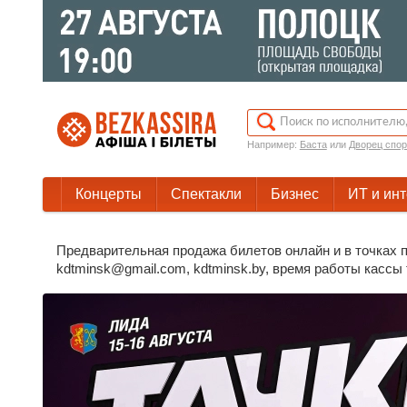
Например:
Баста
или
Дворец спор
Концерты
Спектакли
Бизнес
ИТ и ин
Предварительная продажа билетов онлайн и в точках п
kdtminsk@gmail.com, kdtminsk.by, время работы кассы т