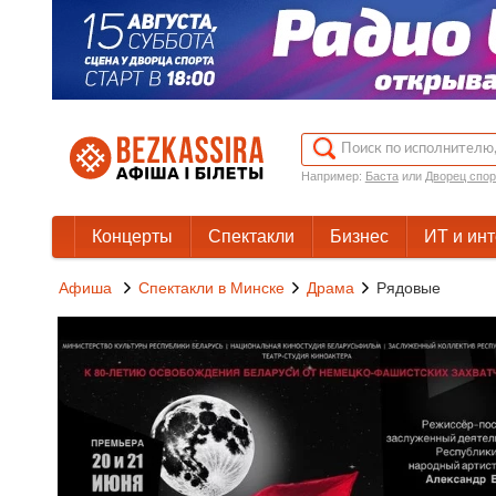
Например:
Баста
или
Дворец спор
Концерты
Спектакли
Бизнес
ИТ и ин
Афиша
Спектакли в Минске
Драма
Рядовые