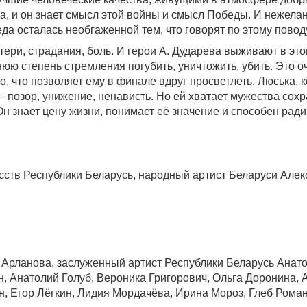
, и он знает смысл этой войны и смысл Победы. И нежелани
да осталась необгаженной тем, что говорят по этому повод
отери, страдания, боль. И герои А. Дударева выживают в э
айнюю степень стремления погубить, уничтожить, убить. Это 
 то, что позволяет ему в финале вдруг просветлеть. Люська
— позор, унижение, ненависть. Но ей хватает мужества сохра
Он знает цену жизни, понимает её значение и способен ради
сств Республики Беларусь, народный артист Беларуси Ал
 Арланова, заслуженный артист Республики Беларусь Анат
н, Анатолий Голуб, Вероника Григорович, Ольга Доронина,
, Егор Лёгкин, Лидия Мордачёва, Ирина Мороз, Глеб Рома