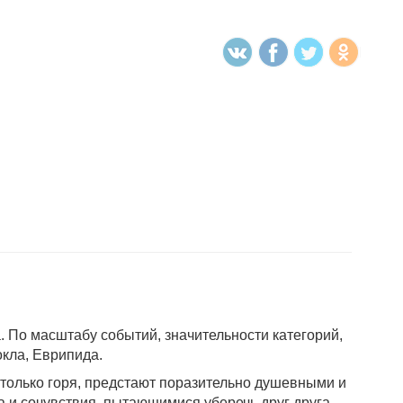
. По масштабу событий, значительности категорий,
кла, Еврипида.
столько горя, предстают поразительно душевными и
 и сочувствия, пытающимися уберечь друг друга.