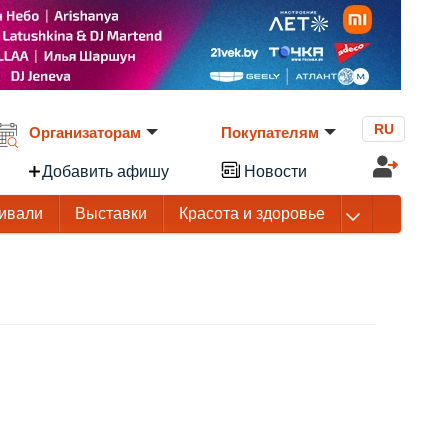
RU
Организаторам
Покупателям
Добавить афишу
Новости
ивали
Выставки
Красота и здоровье