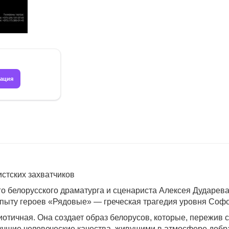
рация
стских захватчиков
о белорусского драматурга и сценариста Алексея Дударева
опыту героев «Рядовые» — греческая трагедия уровня Софо
отичная. Она создает образ белорусов, которые, пережив 
чшие человеческие качества, живущими в атмосфере добра