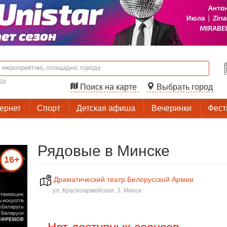
та
Поиск на карте
Выбрать город
тернет
Спорт
Детская афиша
Вечеринки
Фест
Рядовые в Минске
16+
Драматический театр Белорусской Армии
ул. Красноармейская, 3, Минск