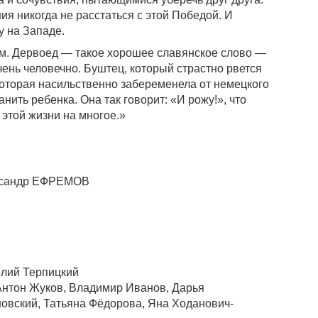
я никогда не расстаться с этой Победой. И
у на Западе.
том. Дервоед — такое хорошее славянское слово —
очень человечно. Буштец, который страстно рвется
, которая насильственно забеременела от немецкого
нить ребенка. Она так говорит: «И рожу!», что
 этой жизни на многое.»
ександр ЕФРЕМОВ
олий Терпицкий
 Антон Жуков, Владимир Иванов, Дарья
новский, Татьяна Фёдорова, Яна Ходанович-