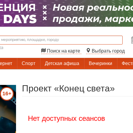
та
Поиск на карте
Выбрать город
тернет
Спорт
Детская афиша
Вечеринки
Фест
Проект «Конец света»
16+
Нет доступных сеансов