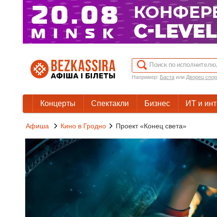
Например:
Баста
или
Дворец спор
Концерты
Спектакли
Бизнес
ИТ и ин
Афиша
Кино в Гродно
Проект «Конец света»