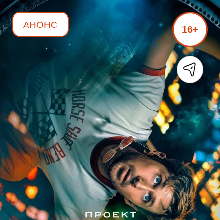
АНОНС
16+