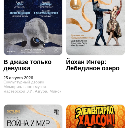
В джазе только
Йохан Ингер:
девушки
Лебединое озеро
25 августа 2026
Скульптурный дворик
Мемориального музея-
мастерской З.И. Азгура, Минск