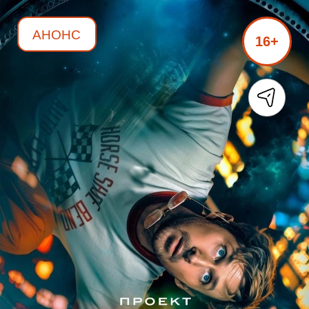
АНОНС
16+