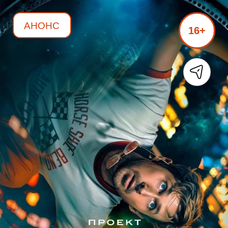
АНОНС
16+